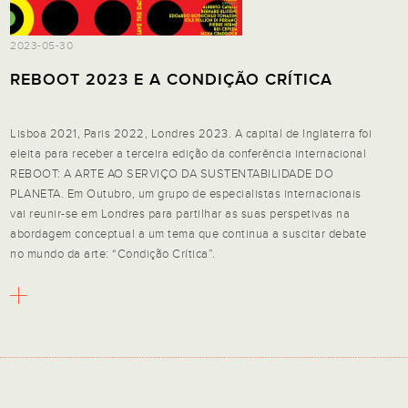
2023-05-30
REBOOT 2023 E A CONDIÇÃO CRÍTICA
Lisboa 2021, Paris 2022, Londres 2023. A capital de Inglaterra foi
eleita para receber a terceira edição da conferência internacional
REBOOT: A ARTE AO SERVIÇO DA SUSTENTABILIDADE DO
PLANETA. Em Outubro, um grupo de especialistas internacionais
vai reunir-se em Londres para partilhar as suas perspetivas na
abordagem conceptual a um tema que continua a suscitar debate
no mundo da arte: “Condição Crítica”.