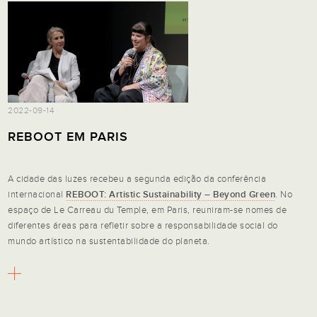
2022-09-14
REBOOT EM PARIS
A cidade das luzes recebeu a segunda edição da conferência
internacional
REBOOT: Artistic Sustainability – Beyond Green
. No
espaço de Le Carreau du Temple, em Paris, reuniram-se nomes de
diferentes áreas para refletir sobre a responsabilidade social do
mundo artístico na sustentabilidade do planeta.