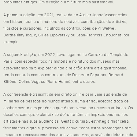
problemas antigos. Em direção a um futuro mais sustentável.
A primeira edição, em 2021, realizada no Atelier Joana Vasconcelos
em Lisboa, reuniu um número de notáveis contribuições de artistas,
filósofos e curadores, incluindo as contribuições de Ai Weiwei,
Barthélémy Toguo, Gilles Lipovetsky ou Jean-François Chougnet, por
exemplo.
A segunda edição, em 2022, teve lugar no Le Carreau du Temple de
Paris, com especial foco na história e no futuro dos museus mas
aproveitando para explorar ainda a relação entre art e gastronomia,
tendo contado com os contributos de Demetrio Paparoni, Bernard
Blitène, Celine Vogt ou Pierre Hermé, entre outros.
A conferência é transmitida em direto online para uma audiência de
milhares de pessoas no mundo inteiro, numa enriquecedora troca de
conhecimento e experiência que é transversal ao universo artístico. Os
desafios com que o planeta se defronta têm um impacto enorme nos
artistas e nas suas audiências. Gestão cultural, estratégia financeira,
ferramentas digitais, processo educativo: todas estas abordagens têm
impacto no ecossistema das artes visuais. Mas, através do debate e do