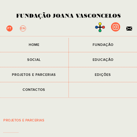
PT
EN
×
HOME
FUNDAÇÃO
NEWSLETTER
Campos de preenchimento obrigatório.
SOCIAL
EDUCAÇÃO
EMAIL
PROJETOS E PARCERIAS
EDIÇÕES
Li e aceito a
Política de Privacidade
CONTACTOS
PROJETOS E PARCERIAS