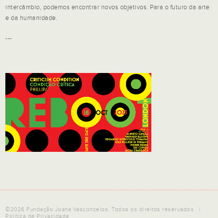
intercâmbio, podemos encontrar novos objetivos. Para o futuro da arte
e da humanidade.
---
©2026 Fundação Joana Vasconcelos. Todos os direitos reservados. |
Política de Privacidade