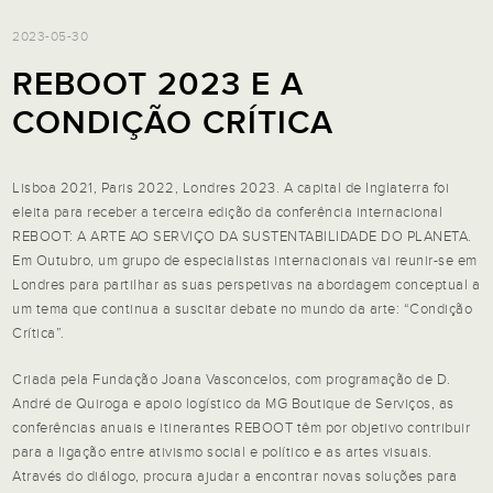
2023-05-30
REBOOT 2023 E A
CONDIÇÃO CRÍTICA
Lisboa 2021, Paris 2022, Londres 2023. A capital de Inglaterra foi
eleita para receber a terceira edição da conferência internacional
REBOOT: A ARTE AO SERVIÇO DA SUSTENTABILIDADE DO PLANETA.
Em Outubro, um grupo de especialistas internacionais vai reunir-se em
Londres para partilhar as suas perspetivas na abordagem conceptual a
um tema que continua a suscitar debate no mundo da arte: “Condição
Crítica”.
Criada pela Fundação Joana Vasconcelos, com programação de D.
André de Quiroga e apoio logístico da MG Boutique de Serviços, as
conferências anuais e itinerantes REBOOT têm por objetivo contribuir
para a ligação entre ativismo social e político e as artes visuais.
Através do diálogo, procura ajudar a encontrar novas soluções para