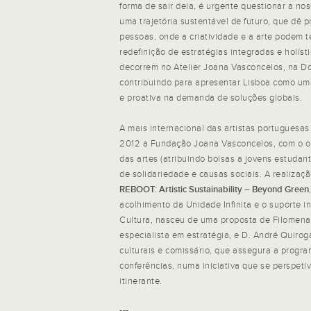
forma de sair dela, é urgente questionar a nos
uma trajetória sustentável de futuro, que dê p
pessoas, onde a criatividade e a arte podem t
redefinição de estratégias integradas e holíst
decorrem no Atelier Joana Vasconcelos, na Do
contribuindo para apresentar Lisboa como u
e proativa na demanda de soluções globais.
A mais internacional das artistas portuguesa
2012 a Fundação Joana Vasconcelos, com o ob
das artes (atribuindo bolsas a jovens estudant
de solidariedade e causas sociais. A realizaç
REBOOT: Artistic Sustainability – Beyond Green
acolhimento da Unidade Infinita e o suporte in
Cultura, nasceu de uma proposta de Filomena
especialista em estratégia, e D. André Quirog
culturais e comissário, que assegura a progr
conferências, numa iniciativa que se perspeti
itinerante.
---