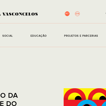
PT
EN
NEWSLETTER
SOCIAL
EDUCAÇÃO
PROJETOS E PARCERIAS
Campos de preenchim
EMAIL
Li e ace
ÇO DA
E DO