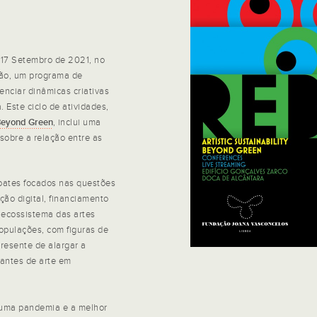
 17 Setembro de 2021, no
ção, um programa de
enciar dinâmicas criativas
. Este ciclo de atividades,
 Beyond Green
, inclui uma
sobre a relação entre as
bates focados nas questões
ção digital, financiamento
 ecossistema das artes
opulações, com figuras de
resente de alargar a
dantes de arte em
uma pandemia e a melhor