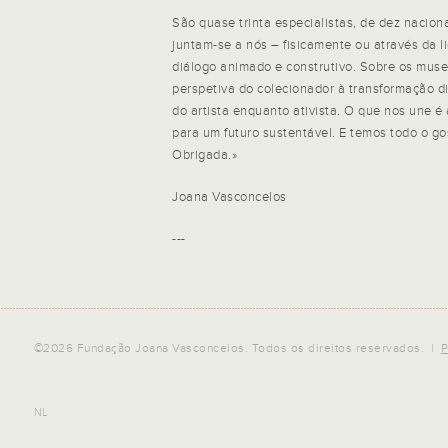
São quase trinta especialistas, de dez naciona
juntam-se a nós – fisicamente ou através da l
diálogo animado e construtivo. Sobre os museu
perspetiva do colecionador à transformação di
do artista enquanto ativista. O que nos une é 
para um futuro sustentável. E temos todo o go
Obrigada.»
Joana Vasconcelos
---
©2026 Fundação Joana Vasconcelos. Todos os direitos reservados. |
P
NL