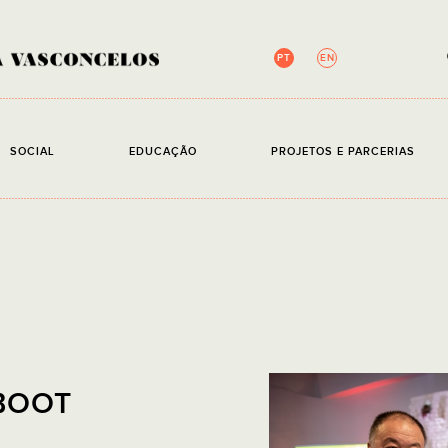
PT
EN
NEWSLETTER
SOCIAL
EDUCAÇÃO
PROJETOS E PARCERIAS
Campos de preenchim
EMAIL
Li e ace
BOOT