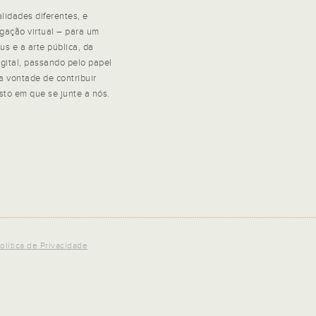
lidades diferentes, e
igação virtual – para um
s e a arte pública, da
gital, passando pelo papel
a vontade de contribuir
sto em que se junte a nós.
olítica de Privacidade