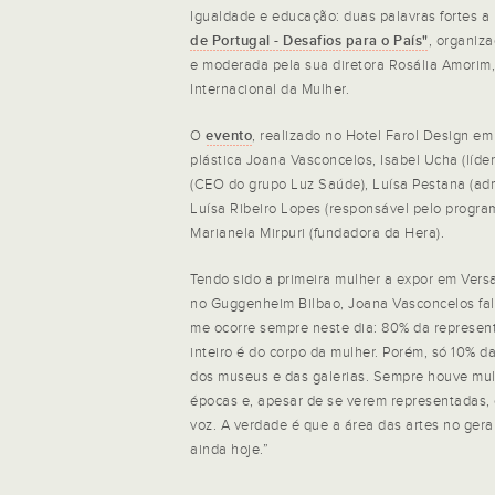
Igualdade e educação: duas palavras fortes a 
de Portugal - Desafios para o País"
, organiz
e moderada pela sua diretora Rosália Amorim,
Internacional da Mulher.
O
evento
, realizado no Hotel Farol Design e
plástica Joana Vasconcelos, Isabel Ucha (líder
(CEO do grupo Luz Saúde), Luísa Pestana (adm
Luísa Ribeiro Lopes (responsável pelo progr
Marianela Mirpuri (fundadora da Hera).
Tendo sido a primeira mulher a expor em Versa
no Guggenheim Bilbao, Joana Vasconcelos fa
me ocorre sempre neste dia: 80% da represen
inteiro é do corpo da mulher. Porém, só 10% d
dos museus e das galerias. Sempre houve mul
épocas e, apesar de se verem representadas, 
voz. A verdade é que a área das artes no gera
ainda hoje.”