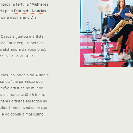
marcar a tertúlia
"Mulheres
ada pelo
Diário de Notícias
 para assinalar o Dia
m
Cascais
, juntou a artista
 da Euronext), Isabel Vaz
inistradora da Vodafone),
ama INCoDe.2030) e
lhes, no Palácio da Ajuda e
lou de “um paradoxo que
tação artística no mundo
as mulheres estão à frente
heres artistas em todas as
elas foram privadas da sua
l é do domínio masculino