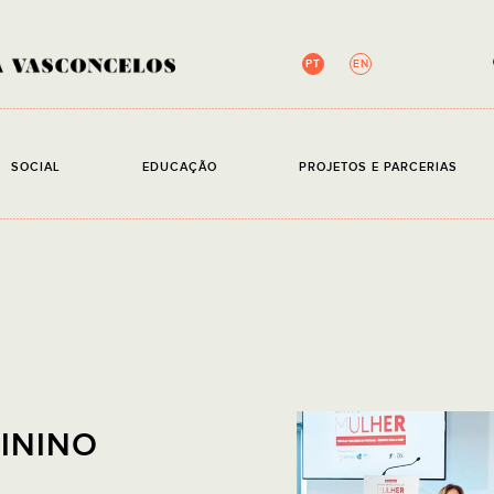
PT
EN
NEWSLETTER
SOCIAL
EDUCAÇÃO
PROJETOS E PARCERIAS
Campos de preenchim
EMAIL
Li e ace
ININO