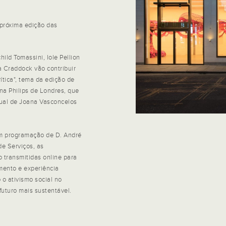
próxima edição das
ild Tomassini, Iole Pellion
 Craddock vão contribuir
ítica", tema da edição de
na Philips de Londres, que
dual de Joana Vasconcelos
m programação de D. André
de Serviços, as
 transmitidas online para
mento e experiência
 o ativismo social no
futuro mais sustentável.