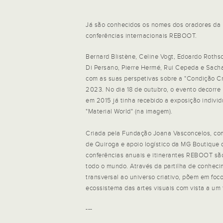
Já são conhecidos os nomes dos oradores da 
conferências internacionais REBOOT.
Bernard Blistène, Celine Vogt, Edoardo Rothsch
Di Persano, Pierre Hermé, Rui Cepeda e Sacha
com as suas perspetivas sobre a "Condição Cr
2023. No dia 18 de outubro, o evento decorre 
em 2015 já tinha recebido a exposição indivi
"Material World" (na imagem).
Criada pela Fundação Joana Vasconcelos, co
de Quiroga e apoio logístico da MG Boutique 
conferências anuais e itinerantes REBOOT são
todo o mundo. Através da partilha de conheci
transversal ao universo criativo, põem em foco
ecossistema das artes visuais com vista a um 
---