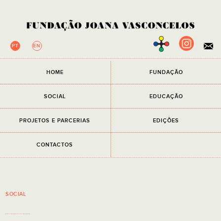
PT
EN
×
HOME
FUNDAÇÃO
NEWSLETTER
Campos de preenchimento obrigatório.
SOCIAL
EDUCAÇÃO
EMAIL
PROJETOS E PARCERIAS
EDIÇÕES
Li e aceito a
Política de Privacidade
CONTACTOS
SOCIAL