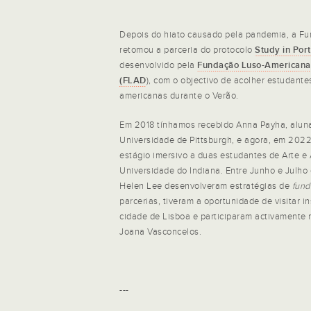
Depois do hiato causado pela pandemia, a F
retomou a parceria do protocolo
Study in Por
desenvolvido pela
Fundação Luso-Americana
(FLAD
), com o objectivo de acolher estudante
americanas durante o Verão.
Em 2018 tínhamos recebido Anna Payha, aluna
Universidade de Pittsburgh, e agora, em 202
estágio imersivo a duas estudantes de Arte e
Universidade do Indiana. Entre Junho e Julh
Helen Lee desenvolveram estratégias de
fund
parcerias, tiveram a oportunidade de visitar i
cidade de Lisboa e participaram activamente n
Joana Vasconcelos.
---