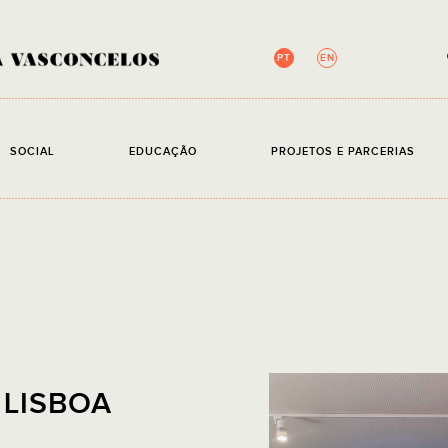
PT
EN
NEWSLETTER
SOCIAL
EDUCAÇÃO
PROJETOS E PARCERIAS
Campos de preenchim
EMAIL
Li e ace
 LISBOA