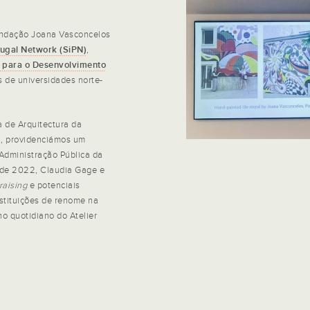
undação Joana Vasconcelos
tugal Network (SiPN)
,
 para o Desenvolvimento
s de universidades norte-
 de Arquitectura da
2, providenciámos um
 Administração Pública da
o de 2022, Claudia Gage e
raising
e potenciais
nstituições de renome na
o quotidiano do Atelier