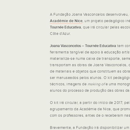
A Fundação Joana Vasconcelos desenvolveu, 
Académie de Nice
, um projeto pedagógico in
Tournée Educativa
, que irá circular pelas esco
Côte d’Azur.
Joana Vasconcelos – Tournée Educativa
tem com
ferramenta tangível de apoio à educação artíst
materializa-se numa caixa de transporte, sem
transportam as obras de Joana Vasconcelos, q
de materiais e objetos que constituem as obra
ser manuseados pelos alunos. O kit pedagógic
técnicos, imagens de
making of
e uma monograf
alunos do processo de produção das obras da 
O kit irá circular, a partir do início de 2017, p
agrupamento da Académie de Nice, que prom
com os professores, antes de o receberam nas
Brevemente, a Fundação irá disponibilizar um 