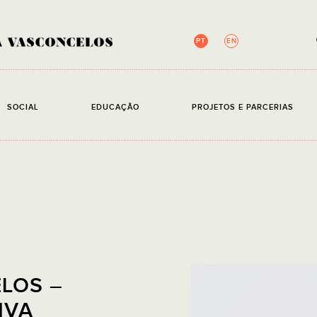
PT
EN
NEWSLETTER
SOCIAL
EDUCAÇÃO
PROJETOS E PARCERIAS
Campos de preenchim
EMAIL
Li e ace
LOS –
IVA