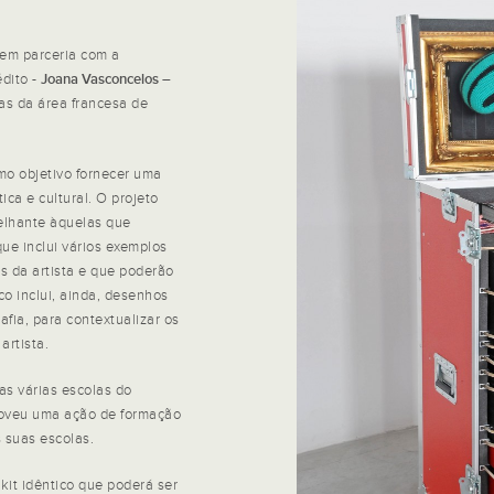
em parceria com a
édito -
Joana Vasconcelos –
las da área francesa de
o objetivo fornecer uma
ica e cultural. O projeto
elhante àquelas que
ue inclui vários exemplos
s da artista e que poderão
o inclui, ainda, desenhos
ia, para contextualizar os
artista.
elas várias escolas do
oveu uma ação de formação
 suas escolas.
kit idêntico que poderá ser